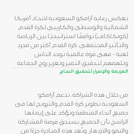
لهذا السبب ندخل في شراكات مع
تعكس رعاية أرامكو السعودية لاتحاد أمريكا
سباق STEM أرامكو 2025
أوافق على تلقي رسائل تسويقية إلكترونية من أرامكو السعودية وشركاء
مختارين لرعاية البطولات وعلى جميع الأنشطة التسويقية ذات الصلة كما هو
الاقتصادات والصناعات حول العالم
الشمالية والوسطى والكاريبي لكرة القدم
موضح في
إشعار الخصوصية
إشعار الخصوصية الذي قرأته وفهمته.
(كونكاكاف) توافقًا استراتيجيًا بين الرياضة
لمساعدتها على مواجهة أحد أكبر
إرسال
والتأثير المجتمعي. كرة القدم أكثر من مجرد
التحديات التي تواجه البشرية.
لعبة - فهي قوة عالمية توحد الناس
وتلهمهم لتحقيق التميز وتعزيز روح الجماعة.
العزيمة والإصرار لتحقيق النجاح
ولهذا السبب أيضًا نقدم خبراتنا وابتكاراتنا
للمساعدة في الارتقاء بالرياضة إلى أفضل
المستويات . ولا تقتصر شراكات أرامكو
من خلال هذه الشراكة، تدعم أرامكو
السعودية تطوير كرة القدم والترويج لها في
السعودية على مجرد الرعاية فحسب، بل
جميع أنحاء المنطقة وتؤكد على إيمانها
تهدف الشركة إلى لعب دور فعال في تعزيز
الراسخ بأن الجميع يستحق فرصة المشاركة
الابتكار والروح المجتمعية التي تحيى من
أغلق
والنمو والازدهار. وتُعد هذه المبادرة جزءًا من